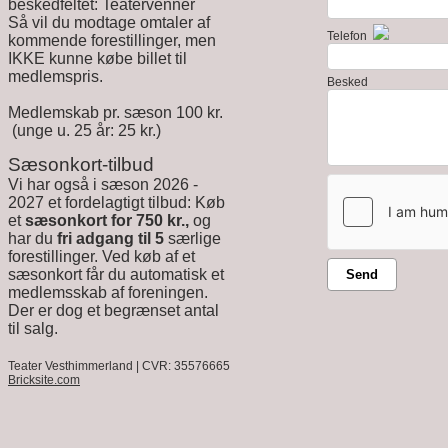
beskedfeltet: Teatervenner
Så vil du modtage omtaler af
Telefon
kommende forestillinger, men
IKKE kunne købe billet til
medlemspris.
Besked
Medlemskab pr. sæson 100 kr.
(unge u. 25 år: 25 kr.)
Sæsonkort-tilbud
Vi har også i sæson 2026 -
2027 et fordelagtigt tilbud: Køb
et
sæsonkort for 750 kr.,
og
har du
fri adgang til 5
særlige
forestillinger. Ved køb af et
sæsonkort får du automatisk et
Send
medlemsskab af foreningen.
Der er dog et begrænset antal
til salg.
Teater Vesthimmerland | CVR: 35576665
Bricksite.com